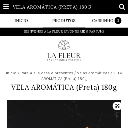
VELA AROMÁTICA (PRETA) 180G
INÍCIO
PRODUTOS
CARRINHO
0
BIENVENUE À LA FLEUR SAVONNERIE & PARFUMS
Início
/
Para a sua casa e presentes
/
Velas Aromáticas
/
VELA
AROMÁTICA (Preta) 180g
VELA AROMÁTICA (Preta) 180g