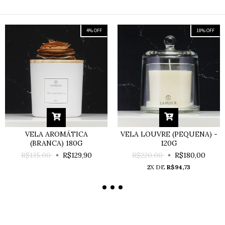
4
%
OFF
18
%
OFF
VELA AROMÁTICA
VELA LOUVRE (PEQUENA) -
(BRANCA) 180G
120G
R$135,00
R$129,90
R$220,00
R$180,00
2
X DE
R$94,73