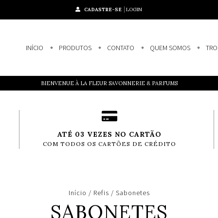
CADASTRE-SE
LOGIN
INÍCIO
PRODUTOS
CONTATO
QUEM SOMOS
TRO
BIENVENUE À LA FLEUR SAVONNERIE & PARFUMS
ATÉ 03 VEZES NO CARTÃO
COM TODOS OS CARTÕES DE CRÉDITO
Início
/
Refis
/
Sabonetes
SABONETES