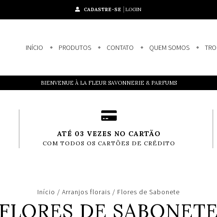
CADASTRE-SE
LOGIN
INÍCIO
PRODUTOS
CONTATO
QUEM SOMOS
TRO
BIENVENUE À LA FLEUR SAVONNERIE & PARFUMS
ATÉ 03 VEZES NO CARTÃO
COM TODOS OS CARTÕES DE CRÉDITO
Início
/
Arranjos florais
/
Flores de Sabonete
FLORES DE SABONET