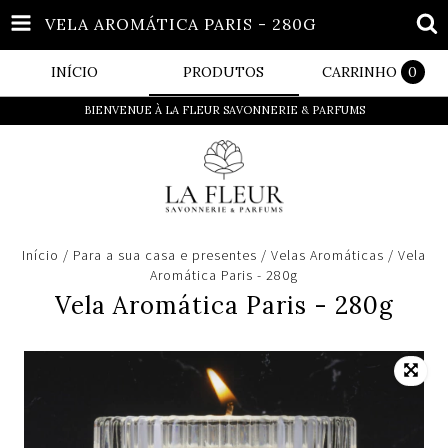
VELA AROMÁTICA PARIS - 280G
INÍCIO
PRODUTOS
CARRINHO
0
BIENVENUE À LA FLEUR SAVONNERIE & PARFUMS
Início
/
Para a sua casa e presentes
/
Velas Aromáticas
/
Vela
Aromática Paris - 280g
Vela Aromática Paris - 280g