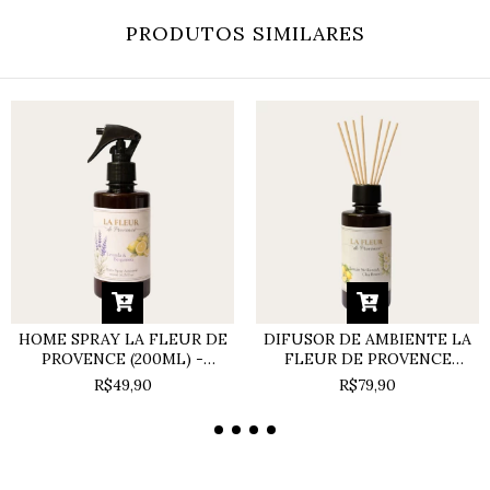
PRODUTOS SIMILARES
HOME SPRAY LA FLEUR DE
DIFUSOR DE AMBIENTE LA
PROVENCE (200ML) -
FLEUR DE PROVENCE
LAVANDA E BERGAMOTA
(200ML) - LIMÃO
R$49,90
R$79,90
SICILIANO E CHÁ BRANCO